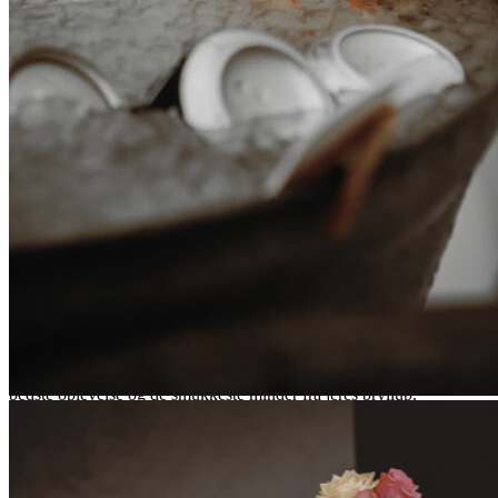
SE FLERE BILLEDER
Send jeres bryllups-
Forespørgsel
Har I spørgsmål til en af vores fire bryllupspakker, eller ønsker I at
booke os til jeres store dag, så send os en forespørgsel her.
Dette er ikke en bindende booking, men en uforpligtende
henvendelse. Vi foretrækker personlig kontakt forud for enhver
opgave – så vi kan møde op velforberedte og sikre, at vi leverer den
bedste oplevelse og de smukkeste minder fra jeres bryllup.