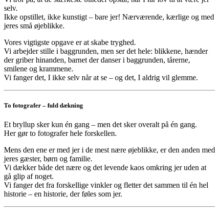
selv.
Ikke opstillet, ikke kunstigt – bare jer! Nærværende, kærlige og med
jeres små øjeblikke.
Vores vigtigste opgave er at skabe tryghed.
Vi arbejder stille i baggrunden, men ser det hele: blikkene, hænder
der griber hinanden, barnet der danser i baggrunden, tårerne,
smilene og krammene.
Vi fanger det, I ikke selv når at se – og det, I aldrig vil glemme.
To fotografer – fuld dækning
Et bryllup sker kun én gang – men det sker overalt på én gang.
Her gør to fotografer hele forskellen.
Mens den ene er med jer i de mest nære øjeblikke, er den anden med
jeres gæster, børn og familie.
Vi dækker både det nære og det levende kaos omkring jer uden at
gå glip af noget.
Vi fanger det fra forskellige vinkler og fletter det sammen til én hel
historie – en historie, der føles som jer.