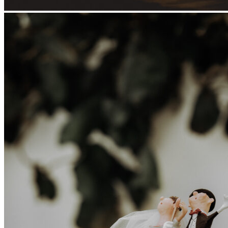
© Copyright
2026
- Alle rettigheder forbeholdes Dyjamedia
Handelsbetingelser
|
Privatlivspolitik
|
Cookiepolitik