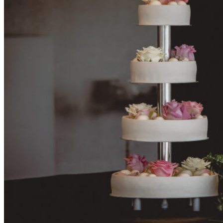
Kontakt@dyjamedia.dk
61 78 82 10
Dyjamedia
Landevejen 140, 5883 Oure
KONTAKT
61 78 82 10
Kontakt@dyjamedia.dk
TELEFONTID
Mandag til Fredag
15:15 - 20:00
Lørdag til Søndag
10:00 - 20:00