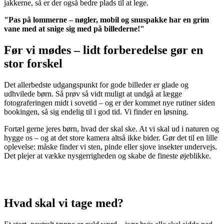
jakkerne, så er der også bedre plads til at lege.
"Pas på lommerne – nøgler, mobil og snuspakke har en grim
vane med at snige sig med på billederne!"
Før vi mødes – lidt forberedelse gør en
stor forskel
Det allerbedste udgangspunkt for gode billeder er glade og
udhvilede børn. Så prøv så vidt muligt at undgå at lægge
fotograferingen midt i sovetid – og er der kommet nye rutiner siden
bookingen, så sig endelig til i god tid. Vi finder en løsning.
Fortæl gerne jeres børn, hvad der skal ske. At vi skal ud i naturen og
hygge os – og at det store kamera altså ikke bider. Gør det til en lille
oplevelse: måske finder vi sten, pinde eller sjove insekter undervejs.
Det plejer at vække nysgerrigheden og skabe de fineste øjeblikke.
Hvad skal vi tage med?