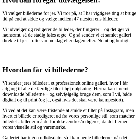
Hvordan foregår udvælgelsen?
Vi vælger billederne for jer. Vi tror på, at I har vigtigere ting at bruge
tid på end at sidde og vælge mellem 47 næsten ens billeder.
Vi udvælger og redigerer de billeder, der fungerer – og det gør vi
nænsomt, så de stadig føles ægte. Og så sender vi et samlet galleri
direkte til jer – ofte samme dag eller dagen efter. Nemt og hurtigt.
Hvordan får vi billederne?
Vi sender jeres billeder i et professionelt online galleri, hvor I får
adgang til alle de færdige filer i høj opløsning. Herfra kan I nemt
downloade billederne – og selvfølgelig bruge dem, som I vil, både
digitalt og til print (og ja, også hvis det skal være kæmpestort).
Vi ved at det kan være fristende at smide et filter på Instagram, men
hvert et billede er redigeret ud fra vores personlige stil, som matcher
billedet - billeder må derfor ikke ændres/redigeres, da det fjerner
vores visuelle stil og varemærke.
Galleriet har ingen udløbsdato, så I kan hente billederne, når det