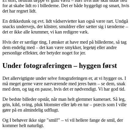
Et stort, neutralt tæppe er guld værd – især hvis alle skal sidde ned
for at skabe lidt ro i billederne. Det er både hyggeligt og smart, hvis
det har regnet lidt.
En drikkedunk og evt. lidt vådservietter kan også være rart. Undgå
snacks undervejs, der klistrer, smuldrer eller sætter sig i tænderne –
det er ikke alle krummer, vi kan redigere væk.
Hvis der er særlige ting, I ønsker at have med på billederne, så tag
dem endelig med – det kan være smykker, legetøj eller andre
personlige effekter, der betyder noget for jer.
Under fotograferingen – hyggen først
Det allervigtigste under selve fotograferingen er, at vi hygger os. I
må meget gerne være nærværende med jeres børn – se dem, snak
med dem, og tag en pause, hvis det er nødvendigt. Vi har god tid.
De bedste billeder opstår, når man helt glemmer kameraet. Så leg,
grin, kild, sving, pluk blomster eller løb en tur – præcis som I ville
gøre på en almindelig udflugt.
Og I behøver ikke sige "smil!" – vi vil hellere fange de smil, der
kommer helt naturligt.