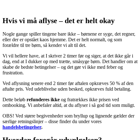
Hvis vi må aflyse – det er helt okay
Nogle gange spiller tingene bare ikke – børnene er syge, det regner,
eller der er opstået kaos hjemme. Det er helt normalt, og som
forældre til tre børn, så kender vi alt til det.
Vi vil hellere have, at I skriver 2 timer før og siger, at det ikke går i
dag, end at I dukker op med trætte, småsyge børn. Det handler om at
skabe de bedste betingelser – og det gør vi ikke med feber og
frustration.
Ved aflysning senere end 2 timer før aftalen opkræves 50 % af den
aftalte pris. Ved udeblivelse uden besked, opkræves fuld betaling.
Dette beløb
refunderes ikke
og fratrækkes ikke prisen ved
ombooking. Vi anbefaler altid, at du aflyser i så god tid som muligt.
OBS! Ved større begivenheder som bryllup og lignende gælder der
særlige retningslinjer – disse finder du under vores
handelsbetingelser
.