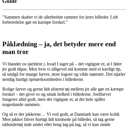
Guide
"Sammen skaber vi de allerbedste rammer for jeres billeder. Lidt
forberedelse gør en kæmpe forskel."
Påklædning – ja, det betyder mere end
man tror
Vi blander os sjældent i, hvad I tager på – det vigtigste er, at I føler
jer godt tilpas. Men hvis vi alligevel må komme med et kærligt tip,
så undgå for mange farver, store logoer og vilde mønstre. Det stjæler
nemlig hurtigt opmærksomheden i billederne.
Rolige farver og gerne lidt afstemt tøj mellem jer alle gør en kæmpe
forskel – det giver ro og smuk helhed i billederne. Jordfarver
fungerer altid godt, men det vigtigste er, at det hele spiller
nogenlunde sammen.
Og så er der jakkerne… Vi ved godt, at Danmark kan være koldt.
Men jakker bliver hurtigt lidt klodsede på billeder, så tag gerne
uldundertøj inde under eller brug lag-på-lag, så vi kan smide